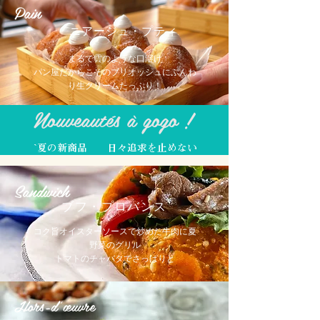
Pain
ニアージュ・プティ
まるで雲のような口溶け
​パン屋だからこそのブリオッシュにふんわ
り生クリームたっぷり！
Nouveautés à gogo !
`夏の新商品 日々追求を止めない
Sandwich
ブフ・プロバンス
コク旨オイスターソースで炒めた牛肉に夏
野菜のグリル
​トマトのチャバタでさっぱりと
Hors-d’œuvre