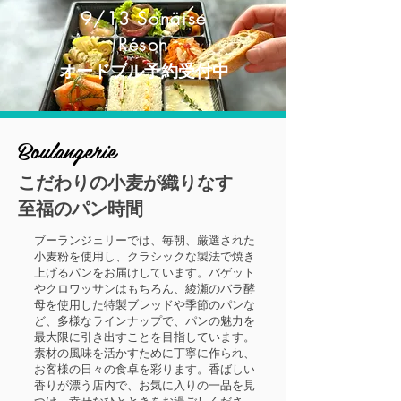
9/13 Sonäise
Réson
オードブル予約受付中
Boulangerie
こだわりの小麦が織りなす
至福のパン時間
ブーランジェリーでは、毎朝、厳選された
小麦粉を使用し、クラシックな製法で焼き
上げるパンをお届けしています。バゲット
やクロワッサンはもちろん、綾瀬のバラ酵
母を使用した特製ブレッドや季節のパンな
ど、多様なラインナップで、パンの魅力を
最大限に引き出すことを目指しています。
素材の風味を活かすために丁寧に作られ、
お客様の日々の食卓を彩ります。香ばしい
香りが漂う店内で、お気に入りの一品を見