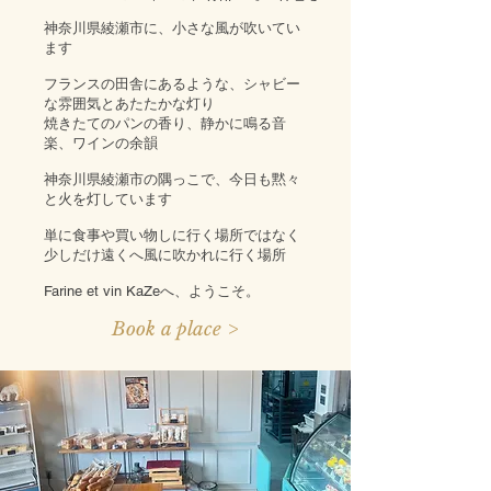
神奈川県綾瀬市に、小さな風が吹いてい
ます
フランスの田舎にあるような、シャビー
な雰囲気とあたたかな灯り
焼きたてのパンの香り、静かに鳴る音
楽、ワインの余韻
神奈川県綾瀬市の隅っこで、今日も黙々
と火を灯しています
単に食事や買い物しに行く場所ではなく
少しだけ遠くへ風に吹かれに行く場所
Farine et vin KaZeへ、ようこそ。
Book a place >